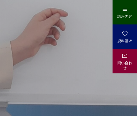

講座内容

資料請求

問い合わ
せ