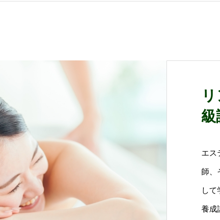
リ
級
エス
師、
して
養成