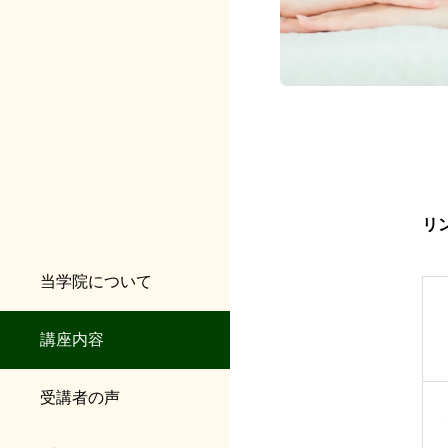
リ
当学院について
講座内容
受講者の声